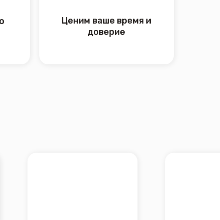
изионная приставка
Цифровой телевизионный
решка»
ресивер HARPER HDT2-1130
₽
Подробнее
2 000 ₽
Подробнее