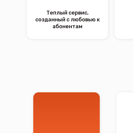
Со
Двухдиапазон
Однодиапазонный роутер до
300 Мбит/с
100 Мбит/с
от 100 ₽ / мес
Подробнее
от 200 ₽ / ме