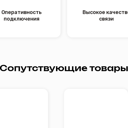
путствующие товары
Телев
ный роутер до
IPGTV/OTT Медиацентр TVIP
«Смот
S-Box, v.710
с
Подробнее
5 500 ₽
Подробнее
3 500 