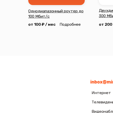
inbox@mircomt
Интернет
Телевидение
Видеонаблюдени
support@mirco
(техническая п
2026 © Все права защищены
Политика конфиде