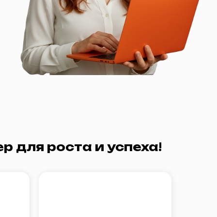
оста и успеха!
Ценим ваше время и
доверие