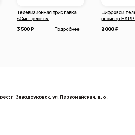
уковск, ул. Первомайская, д. 6.
са:
18:00,
ых дней
нической поддержки:
0 до 22:00