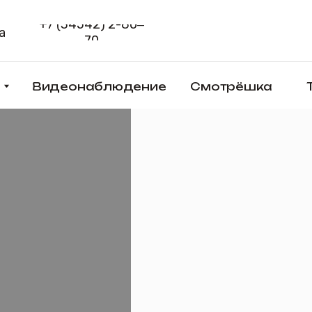
+7 (34542) 2-80‒
Способы 
70
Видеонаблюдение
Смотрёшка
Товары