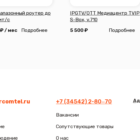
Адрес: г. Заводо
el.ru
+7 (34542) 2-80‒70
Вакансии
Сопутствующие товары
е
О нас
Часы работы офи
Документация
mtel.ru
Пн-Пт с 09:00 до 
оддержка)
кроме праздничн
Часы работы тех
ежедневно с 08:0
нциальности
Разработка сайта