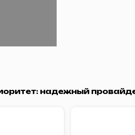
тет: надежный провайдер для р
ативность
Высокое качество
ключения
связи