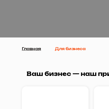
Главная
Для бизнеса
Ваш бизнес — наш приори
Теплый сервис,
Опер
созданный с любовью к
под
абонентам