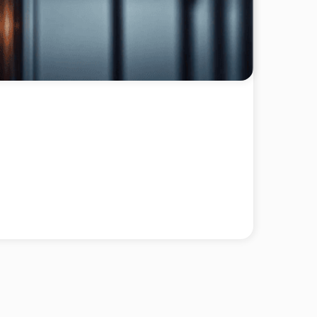
изионная приставка
Цифровой телевизионный
решка»
ресивер HARPER HDT2-1130
₽
Подробнее
2 000 ₽
Подробнее