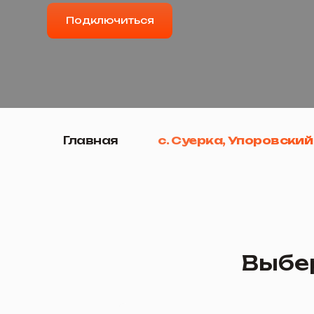
Главная
с. Суерка, Упоровский р-н
Выберит
Турбо 30 +ТВ
30 Мбит/с