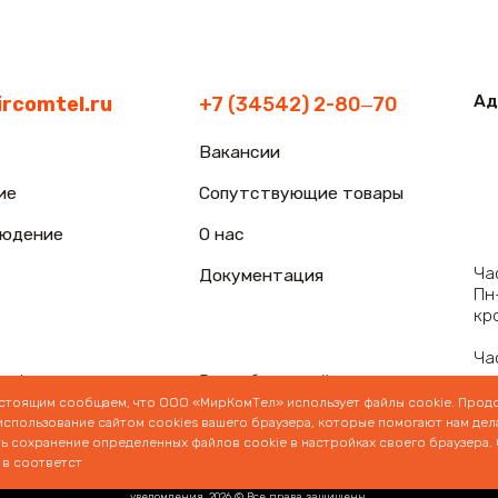
астоящим сообщаем, что ООО «МирКомТел» использует файлы cookie. Прод
спользование сайтом сооkiеѕ вашего браузера, которые помогают нам дела
ь сохранение определенных файлов cookie в настройках своего браузера.
 в соответст
арактер и не является публичной офертой, определяемой положениями ст. 437 (2) ГК
ься к менеджеру по телефону +7 (34542) 280-70. Опубликованная на данном сайте инфор
уведомления. 2026 © Все права защищены.