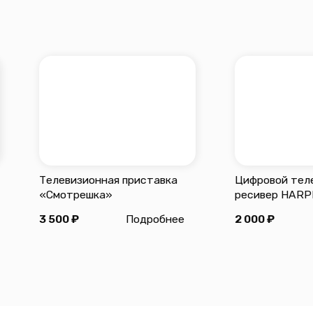
уковск, ул. Первомайская, д. 6.
са:
18:00,
ых дней
нической поддержки:
0 до 22:00