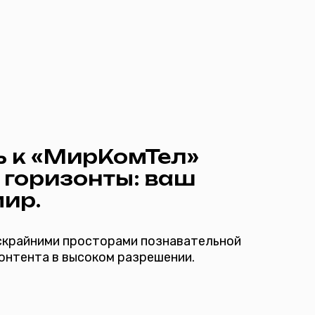
ирКомТел»
зонты: ваш
росторами познавательной
ысоком разрешении.