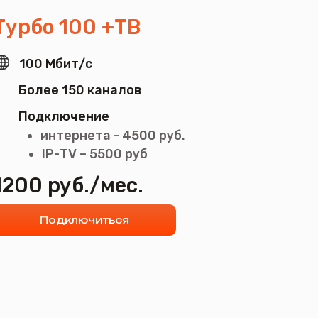
0 каналов
ение
нета - 4500 руб.
 – 5500 руб
б./мес.
лючиться