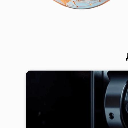
Видеонаблюдение
Повысьте свой уровень защищенности и
спокойствия, подключив видеонаблюден