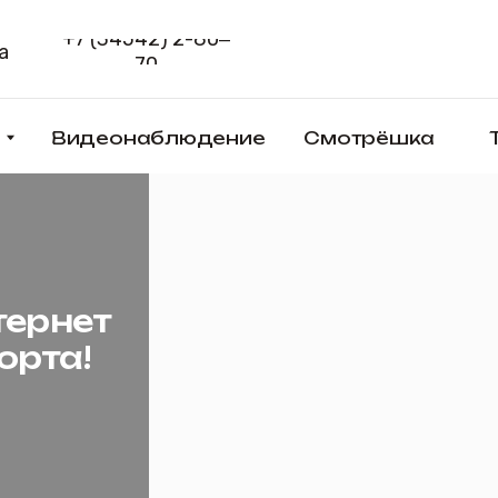
+7 (34542) 2-80‒
Способы 
70
Видеонаблюдение
Смотрёшка
Товары
нет
а!