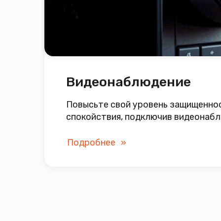
Подробнее
Со
Двухдиапазон
Однодиапазонный роутер до
300 Мбит/с
100 Мбит/с
от 100 ₽ / мес
Подробнее
от 200 ₽ / ме