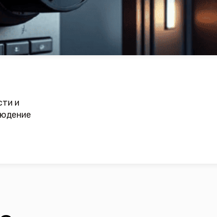
путствующие товары
Телев
ный роутер до
IPGTV/OTT Медиацентр TVIP
«Смот
S-Box, v.710
с
Подробнее
5 500 ₽
Подробнее
3 500 