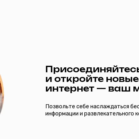
Присоединяйтесь к «М
и откройте новые гори
интернет — ваш мир.
Позвольте себе наслаждаться бескрайними п
информации и развлекательного контента в в
*при наличии технической возможности
полнительные услуги