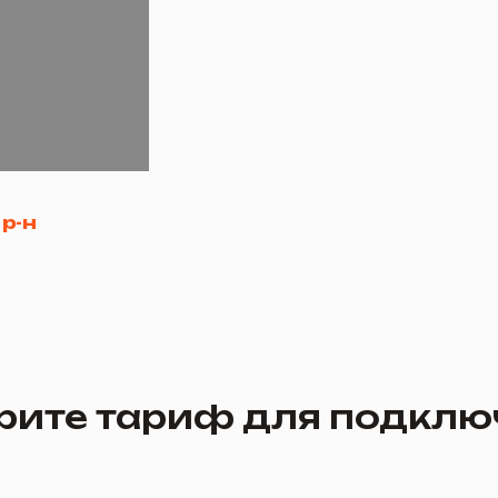
е тариф для подключения
Турбо 60 +ТВ
Турбо 1
60 Мбит/с
100 Мби