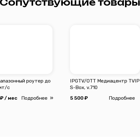
Адрес: г. Заводо
el.ru
+7 (34542) 2-80‒70
Вакансии
Сопутствующие товары
е
О нас
Часы работы офи
Документация
Пн-Пт с 09:00 до 
кроме праздничн
Часы работы тех
ежедневно с 08:0
нциальности
Разработка сайта