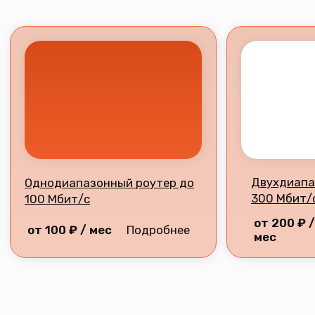
Телевидение
Сопутствующие товары
Видеонаблюдение
О нас
Документация
support@mircomtel.ru
(техническая поддержка)
Адрес: г. Заводоуковск, ул. Первомайская,
д. 6.
Часы работы офиса:
Пн-Пт с 09:00 до 18:00,
кроме праздничных дней
Часы работы технической поддержки:
ежедневно с 08:00 до 22:00
Политика конфиденциальности
Разработка сайта
2026 © Все права защищены