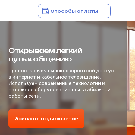
Способы оплаты
Открываем легкий
Подключиться
путь к общению
Предоставляем высокоскоростной доступ
в интернет и кабельное телевидение.
Используем современные технологии и
надежное оборудование для стабильной
работы сети.
Заказать подключение
Главная
О компании
Полезная информация
+7 (34542) 2-80‒70
Для бизнеса
Для дома
Личный кабинет