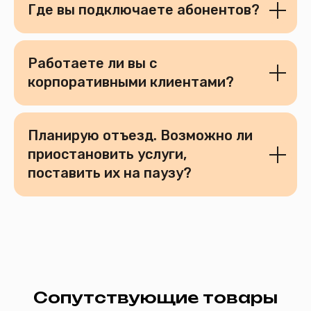
Где вы подключаете абонентов?
Работаете ли вы с
корпоративными клиентами?
Двухдиапазонный роутер до
Однодиапазонный роутер до
300 Мбит/с
100 Мбит/с
от 200 ₽ /
от 100 ₽ / мес
Подробнее
Подробнее
мес
Планирую отъезд. Возможно ли
приостановить услуги,
поставить их на паузу?
inbox@mircomtel.ru
+7 (34542) 2-80‒70
Интернет
Вакансии