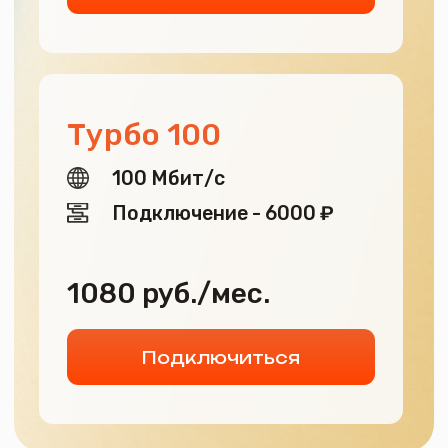
Выгодные пакеты:
Интернет +ТВ
Найдите свой идеальный пакет за минуту!
Смотреть пакеты
Присоединяйтесь
к «МирКомТел» и откройте новые
горизонты: ваш интернет — ваш