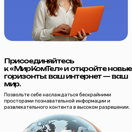
Двухдиапазонный роутер до
Однодиапазонный роутер до
300 Мбит/с
100 Мбит/с
от 200 ₽ /
от 100 ₽ / мес
Подробнее
Подробнее
мес
inbox@mircomtel.ru
+7 (34542) 2-80‒70