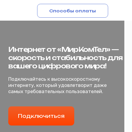
Способы оплаты
Интернет от «МирКомТел» —
Подключиться
скорость и стабильность для
вашего цифрового мира!
Подключайтесь к высокоскоростному
интернету, который удовлетворит даже
самых требовательных пользователей.
Подключиться
Главная
п. Мичуринский, Заводоуковский р-н
Выберите тариф
+7 (34542) 2-80‒70
Для бизнеса
Для дома
Личный кабинет