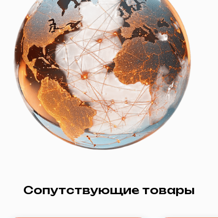
Интернет
Вакансии
Телевидение
Сопутствующие товары
Видеонаблюдение
О нас
Документация
Адрес: г. Заводоуковск, ул. Первомайская,
д. 6.
Часы работы офиса:
Пн-Пт с 09:00 до 18:00,
кроме праздничных дней
Часы работы технической поддержки:
ежедневно с 08:00 до 22:00
Политика конфиденциальности