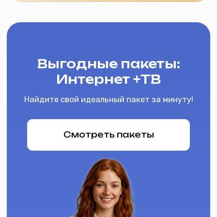
мир.
Позвольте себе наслаждаться бескрайними
просторами познавательной информации и
развлекательного контента в высоком разрешении.
Сопутствующие товары