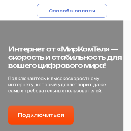
Способы оплаты
Интернет от «МирКомТел» —
Подключиться
скорость и стабильность для
вашего цифрового мира!
Подключайтесь к высокоскоростному
интернету, который удовлетворит даже
самых требовательных пользователей.
Подключиться
Главная
д. Черная, Упоровский р-н
+7 (34542) 2-80‒70
Для бизнеса
Для дома
Личный кабинет