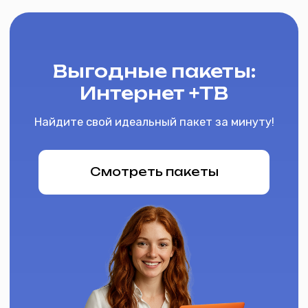
Позвольте себе наслаждаться бескрайними
просторами познавательной информации и
развлекательного контента в высоком разрешении.
Сопутствующие товары