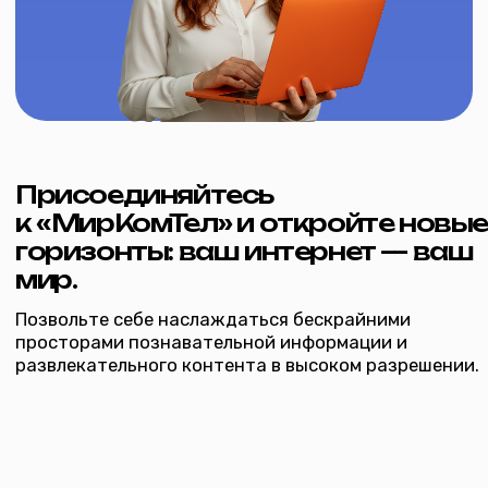
Двухдиапазонный роутер до
Однодиапазонный роутер до
300 Мбит/с
100 Мбит/с
от 200 ₽ /
от 100 ₽ / мес
Подробнее
Подробнее
мес
inbox@mircomtel.ru
+7 (34542) 2-80‒70
Интернет
Вакансии