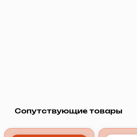
Телевидение
Сопутствующие товары
Видеонаблюдение
О нас
Документация
Адрес: г. Заводоуковск, ул. Первомайская,
д. 6.
Часы работы офиса:
Пн-Пт с 09:00 до 18:00,
кроме праздничных дней
Часы работы технической поддержки:
ежедневно с 08:00 до 22:00
Политика конфиденциальности