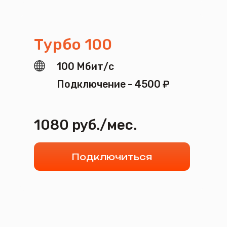
Выгодные пакеты:
Интернет +ТВ
Найдите свой идеальный пакет за минуту!
Смотреть пакеты
Присоединяйтесь
к «МирКомТел» и откройте новые
горизонты: ваш интернет — ваш
мир.