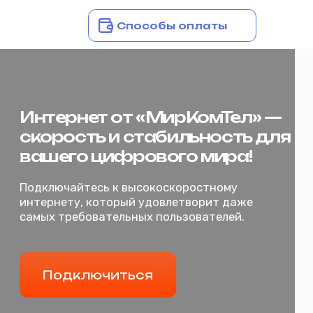
Способы оплаты
Интернет от «МирКомТел» —
Подключиться
скорость и стабильность для
вашего цифрового мира!
Подключайтесь к высокоскоростному
интернету, который удовлетворит даже
самых требовательных пользователей.
Подключиться
Главная
д. Пономарёва, Заводоуковский р-н
+7 (34542) 2-80‒70
Для бизнеса
Для дома
Выберите тариф
Личный кабинет