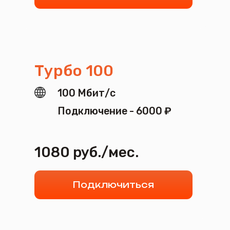
Выгодные пакеты:
Интернет +ТВ
Найдите свой идеальный пакет за минуту!
Смотреть пакеты
Присоединяйтесь
к «МирКомТел» и откройте новые
горизонты: ваш интернет — ваш