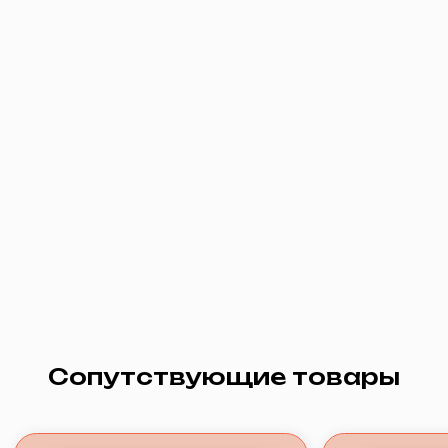
Интернет
Вакансии
Телевидение
Сопутствующие товары
Видеонаблюдение
О нас
Документация
Адрес: г. Заводоуковск, ул. Первомайская,
д. 6.
Часы работы офиса:
Пн-Пт с 09:00 до 18:00,
кроме праздничных дней
Часы работы технической поддержки:
ежедневно с 08:00 до 22:00
Политика конфиденциальности