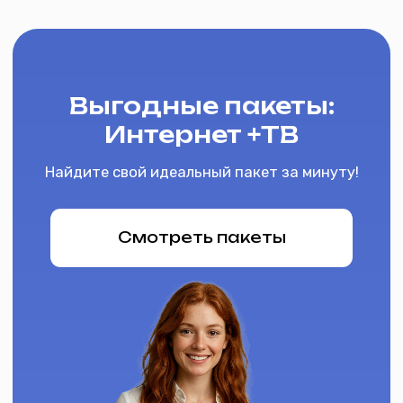
мир.
Позвольте себе наслаждаться бескрайними
просторами познавательной информации и
развлекательного контента в высоком разрешении.
Сопутствующие товары