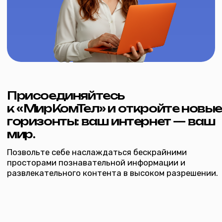
Двухдиапазонный роутер до
Однодиапазонный роутер до
300 Мбит/с
100 Мбит/с
от 200 ₽ /
от 100 ₽ / мес
Подробнее
Подробнее
мес
inbox@mircomtel.ru
+7 (34542) 2-80‒70