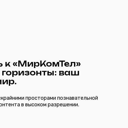
ирКомТел»
зонты: ваш
росторами познавательной
ысоком разрешении.