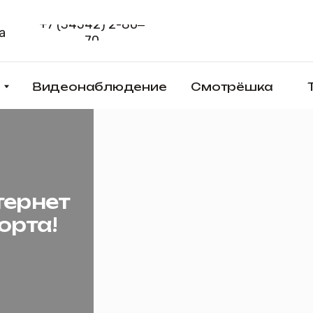
+7 (34542) 2-80‒
Способы 
70
Видеонаблюдение
Смотрёшка
Товары
нет
а!