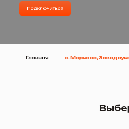
Главная
с. Марково, Заводоуковски
Выберит
Турбо 20 +ТВ
20 Мбит/с