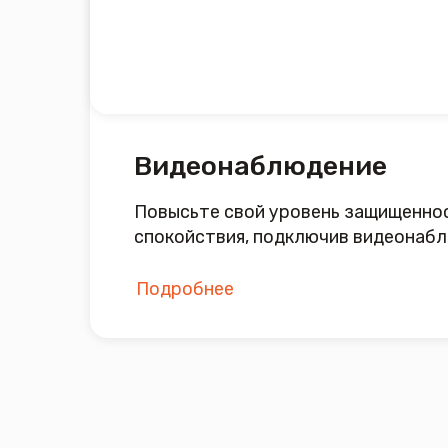
Подробнее
Со
Двухдиапазон
Однодиапазонный роутер до
300 Мбит/с
100 Мбит/с
от 100 ₽ / мес
Подробнее
от 200 ₽ / ме