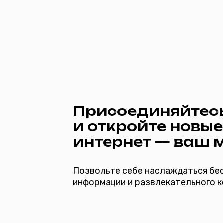
Присоединяйтесь к «М
и откройте новые гори
интернет — ваш мир.
Позвольте себе наслаждаться бескрайними п
информации и развлекательного контента в в
*при наличии технической возможности
полнительные услуги