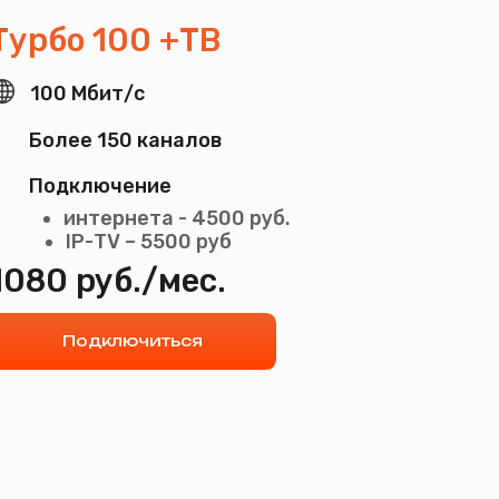
0 каналов
ение
нета - 4500 руб.
 – 5500 руб
б./мес.
лючиться