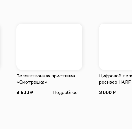
уковск, ул. Первомайская, д. 6.
са:
18:00,
ых дней
нической поддержки:
0 до 22:00