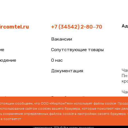
астоящим сообщаем, что ООО «МирКомТел» использует файлы cookie. Прод
спользование сайтом сооkiеѕ вашего браузера, которые помогают нам дела
ь сохранение определенных файлов cookie в настройках своего браузера.
 в соответст
арактер и не является публичной офертой, определяемой положениями ст. 437 (2) ГК
ься к менеджеру по телефону +7 (34542) 280-70. Опубликованная на данном сайте инфор
уведомления. 2026 © Все права защищены.