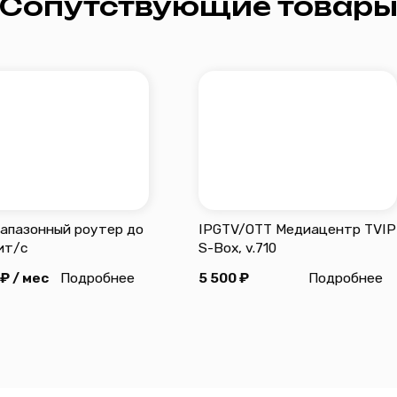
Адрес: г. Заводо
el.ru
+7 (34542) 2-80‒70
Вакансии
Сопутствующие товары
е
О нас
Часы работы офи
Документация
Пн-Пт с 09:00 до 
кроме праздничн
Часы работы тех
ежедневно с 08:0
нциальности
Разработка сайта