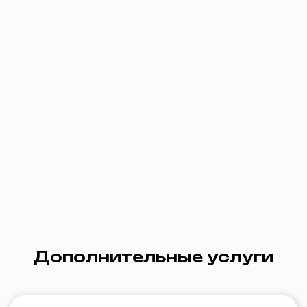
Сопутствующие товары
Двухдиапазонный роутер до
Однодиапазонный роутер до
300 Мбит/с
100 Мбит/с
от 200 ₽ /
от 100 ₽ / мес
Подробнее
Подробнее
мес