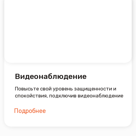
inbox@mircomtel.ru
+7 (34542) 2-80‒70
Интернет
Вакансии
Телевидение
Сопутствующие товары
Видеонаблюдение
О нас
Документация
Адрес: г. Заводоуковск, ул. Первомайская,
д. 6.
Часы работы офиса:
Пн-Пт с 09:00 до 18:00,
кроме праздничных дней