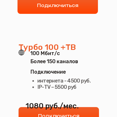
Присоединяйтесь
к «МирКомТел» и откройте новые
горизонты: ваш интернет — ваш
мир.
Позвольте себе наслаждаться бескрайними
просторами познавательной информации и
развлекательного контента в высоком разрешении.