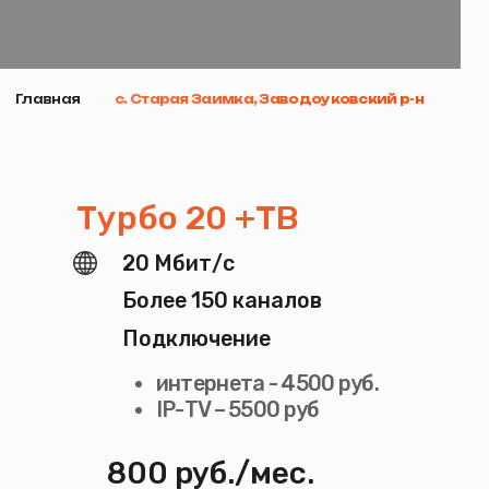
Турбо 20 +ТВ
Интернет
ТВ
Пакеты услуг
Смотрёшка
О нас
Товары
Видеонаблюдение
20 Мбит/с
Более 150 каналов
Подключение
интернета - 4500 руб.
IP-ТV – 5500 руб
800 руб./мес.
Подключиться
Турбо 60 +ТВ
60 Мбит/с
Более 150 каналов
Подключение
интернета - 4500 руб.
IP-ТV – 5500 руб