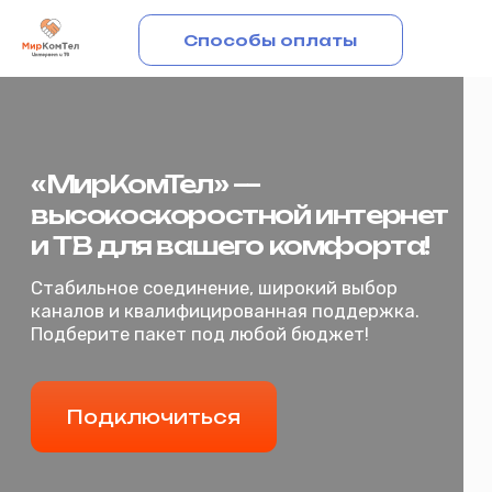
Способы оплаты
«МирКомТел» —
Подключиться
высокоскоростной интернет
и ТВ для вашего комфорта!
Стабильное соединение, широкий выбор
каналов и квалифицированная поддержка.
Подберите пакет под любой бюджет!
Подключиться
Главная
с. Старая Заимка, Заводоуковский р-н
+7 (34542) 2-80‒70
Для бизнеса
Для дома
Личный кабинет