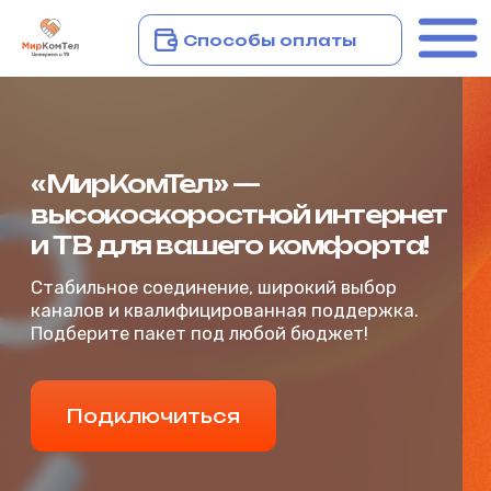
Способы оплаты
«МирКомТел» —
Подключиться
высокоскоростной интернет
и ТВ для вашего комфорта!
Стабильное соединение, широкий выбор
каналов и квалифицированная поддержка.
Подберите пакет под любой бюджет!
Подключиться
Главная
г. Заводоуковск
+7 (34542) 2-80‒70
Для бизнеса
Для дома
Личный кабинет