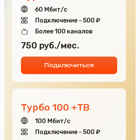
Подключиться
Присоединяйтесь
к «МирКомТел» и откройте новые
горизонты: ваш интернет — ваш
мир.
Позвольте себе наслаждаться бескрайними
просторами познавательной информации и
развлекательного контента в высоком разрешении.
Турбо 30 +ТВ
30 Мбит/с