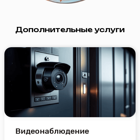
inbox@mircomtel.ru
+7 (34542) 2-80‒70
Интернет
Вакансии
Телевидение
Сопутствующие товары
Видеонаблюдение
О нас
Документация
Адрес: г. Заводоуковск, ул. Первомайская,
д. 6.