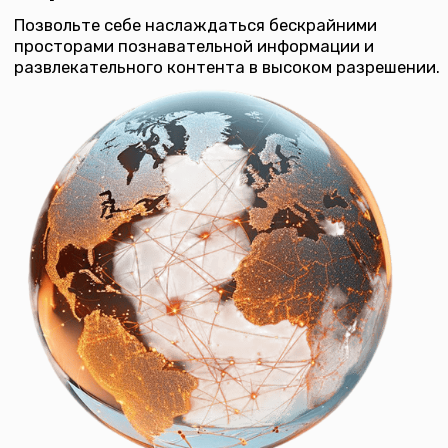
Повысьте свой уровень защищенности и
спокойствия, подключив видеонаблюдение
Подключиться
Подробнее
Турбо 100 +ТВ
Сопутствующие товары
100 Мбит/с
Подключение
Более 100 каналов
интернета - 6000 руб.
IP-ТV – 5500 руб
1200 руб./мес.
Подключиться
Двухдиапазонный роутер до
Однодиапазонный роутер до
300 Мбит/с
100 Мбит/с
от 200 ₽ /
от 100 ₽ / мес
Подробнее
Подробнее
мес